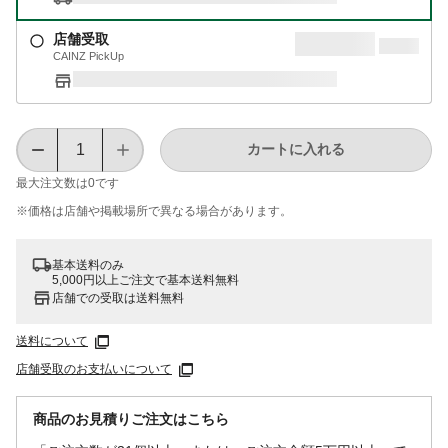
店舗受取
CAINZ PickUp
カートに入れる
最大注文数は
0
です
※価格は​店舗や​掲載場所で​異なる​場合が​あります。
基本送料のみ
5,000円以上ご注文で基本送料無料
店舗での受取は送料無料
送料について
店舗受取のお支払いについて
商品のお見積りご注文はこちら