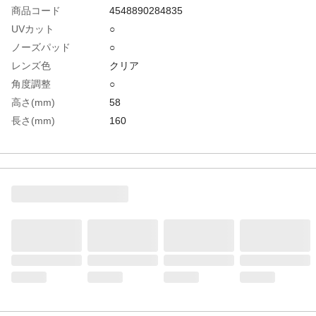
商品コード
4548890284835
UVカット
○
ノーズパッド
○
レンズ色
クリア
角度調整
○
高さ(mm)
58
長さ(mm)
160
幅(mm)
183
防傷加工
○
防曇加工
○
レンズ厚(mm)
2.2
テンプル色
グレー／ブルー
メガネ併用可否
○
生産国
台湾
重さ
48.000G
材質1
レンズ:ポリカーボネート
材質2
フレーム:プラスチック