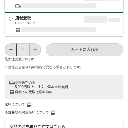
店舗受取
CAINZ PickUp
カートに入れる
最大注文数は
0
です
※価格は​店舗や​掲載場所で​異なる​場合が​あります。
基本送料のみ
5,000円以上ご注文で基本送料無料
店舗での受取は送料無料
送料について
店舗受取のお支払いについて
商品のお見積りご注文はこちら