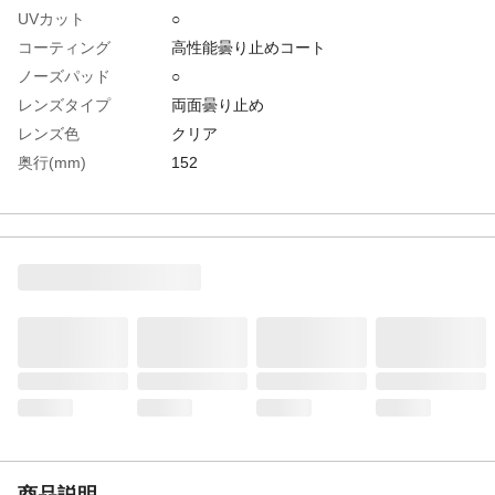
UVカット
○
コーティング
高性能曇り止めコート
ノーズパッド
○
レンズタイプ
両面曇り止め
レンズ色
クリア
奥行(mm)
152
角度調整
○
高さ(mm)
47
長さ(mm)
152
幅(mm)
146
防傷加工
○
防曇加工
○
レンズ厚(mm)
2.3
テンプル色
レッド／ホワイト
生産国
台湾
重さ
28.000G
材質1
レンズ:ポリカーボネート
商品説明