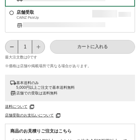
店舗受取
CAINZ PickUp
カートに入れる
最大注文数は
0
です
※価格は​店舗や​掲載場所で​異なる​場合が​あります。
基本送料のみ
5,000円以上ご注文で基本送料無料
店舗での受取は送料無料
送料について
店舗受取のお支払いについて
商品のお見積りご注文はこちら