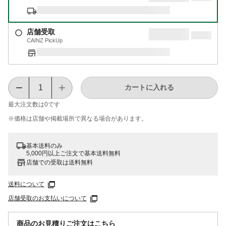
店舗受取
CAINZ PickUp
カートに入れる
最大注文数は
0
です
※価格は​店舗や​掲載場所で​異なる​場合が​あります。
基本送料のみ
5,000円以上ご注文で基本送料無料
店舗での受取は送料無料
送料について
店舗受取のお支払いについて
商品のお見積りご注文はこちら