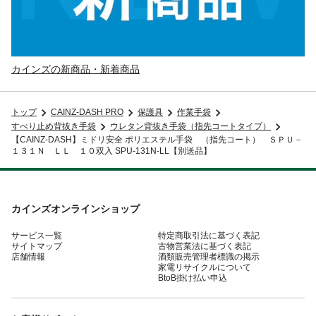
カインズの新商品・新着商品
トップ
CAINZ-DASH PRO
保護具
作業手袋
すべり止め背抜き手袋
ウレタン背抜き手袋（指先コートタイプ）
【CAINZ-DASH】ミドリ安全 ポリエステル手袋 （指先コート） ＳＰＵ－
１３１Ｎ ＬＬ １０双入 SPU-131N-LL【別送品】
カインズオンラインショップ
サービス一覧
特定商取引法に基づく表記
サイトマップ
古物営業法に基づく表記
店舗情報
酒類販売管理者標識の掲示
家電リサイクルについて
BtoB掛け払い申込