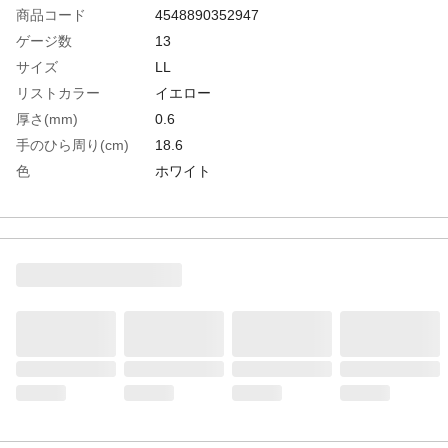
商品コード
4548890352947
ゲージ数
13
サイズ
LL
リストカラー
イエロー
厚さ(mm)
0.6
手のひら周り(cm)
18.6
色
ホワイト
全長(cm)
23.5
中指長さ(cm)
8.2
生産国
中国
重さ
220.000G
材質1
繊維部:ポリエステル
材質2
すべり止め部:ポリウレタン（PU）