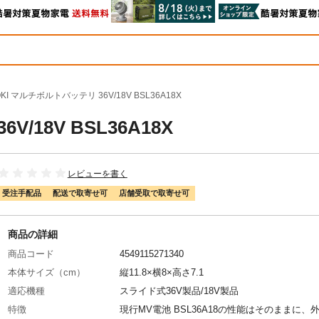
OKI マルチボルトバッテリ 36V/18V BSL36A18X
/18V BSL36A18X
レビューを書く
受注手配品
配送で取寄せ可
店舗受取で取寄せ可
商品の詳細
商品コード
4549115271340
本体サイズ（cm）
縦11.8×横8×高さ7.1
適応機種
スライド式36V製品/18V製品
特徴
現行MV電池 BSL36A18の性能はそのままに、