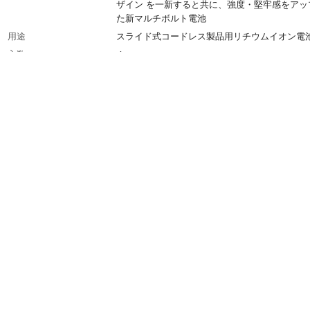
ザイン を一新すると共に、強度・堅牢感をアッ
た新マルチボルト電池
用途
スライド式コードレス製品用リチウムイオン電
入数
１
材質
樹脂ボディ、エラストマ
消費電力
1080W
使用上の注意
取扱説明書に記載
生産国
中国
バッテリーの種類
リチウムイオンバッテリー
バッテリー電圧
36V/18V兼用
バッテリー容量
36V使用時：2.5Ah 18V使用時：5.0Ah
使用温度範囲
-10～40℃
重量
0.74㎏
適合電池と充電時間（1～2
約25分（UC18YDL2使用時）
本充電時）