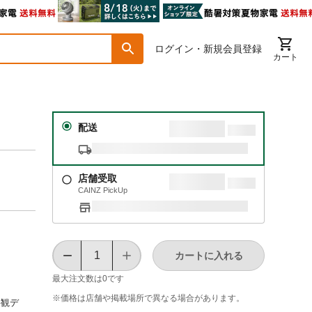
ログイン・新規会員登録
カート
配送
店舗受取
CAINZ PickUp
カートに入れる
最大注文数は
0
です
※価格は​店舗や​掲載場所で​異なる​場合が​あります。
外観デ