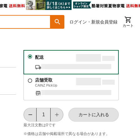
ログイン・新規会員登録
カート
配送
店舗受取
CAINZ PickUp
カートに入れる
最大注文数は
0
です
※価格は​店舗や​掲載場所で​異なる​場合が​あります。