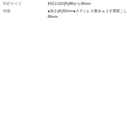
対応サイズ
対応口径/(約)86から90mm
特徴
●深さ(約)55mm●ステンレス製きゅうす用茶こ
86mm
材質・素材
ステンレス鋼
生産国
日本
重量
(約)20.6g