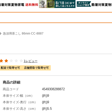
急須用茶こし 86mm CC-8887
1レビュー
配送で取寄せ可
店舗受取で取寄せ可
商品の詳細
商品コード
4549308288872
本体サイズ-幅（cm）
(約)9
本体サイズ-奥行（cm）
(約)9
本体サイズ-高さ（cm）
(約)5.5