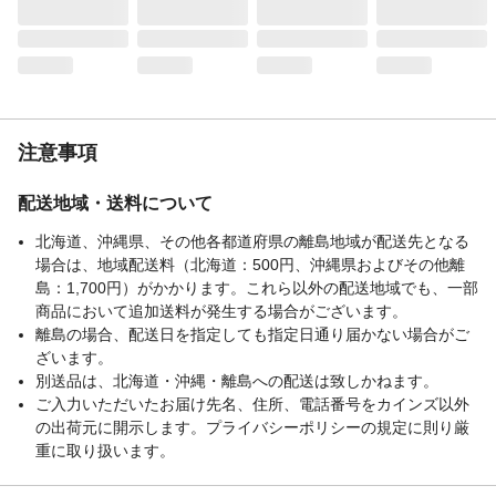
ｷﾝ/ｼﾘｺｰﾝｺﾞﾑ､止め具/ABS樹脂
電子レンジ対応
ご飯容器･おかず容器(蓋を外して)
食洗機対応
不可
生産国
中国
重量
768g
保冷効力
保温効果/53度以上（6時間）
注意事項
配送地域・送料について
北海道、沖縄県、その他各都道府県の離島地域が配送先となる
場合は、地域配送料（北海道：500円、沖縄県およびその他離
島：1,700円）がかかります。これら以外の配送地域でも、一部
商品において追加送料が発生する場合がございます。
離島の場合、配送日を指定しても指定日通り届かない場合がご
ざいます。
別送品は、北海道・沖縄・離島への配送は致しかねます。
ご入力いただいたお届け先名、住所、電話番号をカインズ以外
の出荷元に開示します。プライバシーポリシーの規定に則り厳
重に取り扱います。