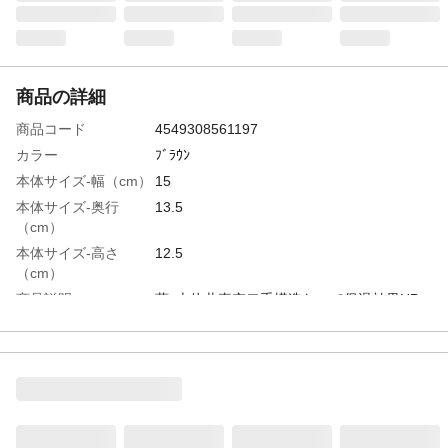
商品の詳細
商品コード
4549308561197
カラー
ﾌﾞﾗｳﾝ
本体サイズ-幅（cm）
15
本体サイズ-奥行
13.5
（cm）
本体サイズ-高さ
12.5
（cm）
商品説明
蓋･本体共真空二重構造なので保温効果UP
容量
ご飯容器/0.43L､おかず容器/0.3L
材質・素材
内びん/ｽﾃﾝﾚｽ鋼､本体/ｽﾃﾝﾚｽ鋼(ﾎﾟﾘｴｽﾃﾙ粉体
塗装)､外蓋/ｽﾃﾝﾚｽ鋼､本体･外蓋ﾘﾝｸﾞ/ﾎﾟﾘﾌﾟﾛ
ﾋﾟﾚﾝ､ご飯容器/本体:ﾎﾟﾘﾌﾟﾛﾋﾟﾚﾝ･蓋:ﾎﾟﾘﾌﾟﾛ
ﾋﾟﾚﾝ(発泡ｽﾁﾛｰﾙ内蔵)･つまみ:ﾎﾟﾘﾌﾟﾛﾋﾟﾚﾝ､お
かず容器/本体:ﾎﾟﾘﾌﾟﾛﾋﾟﾚﾝ･蓋:ｼﾘｺｰﾝｺﾞﾑ､ﾊﾟｯ