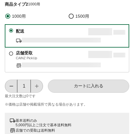
商品タイプ2
1000用
1000用
1500用
配送
店舗受取
CAINZ PickUp
カートに入れる
最大注文数は
0
です
※価格は​店舗や​掲載場所で​異なる​場合が​あります。
基本送料のみ
5,000円以上ご注文で基本送料無料
店舗での受取は送料無料