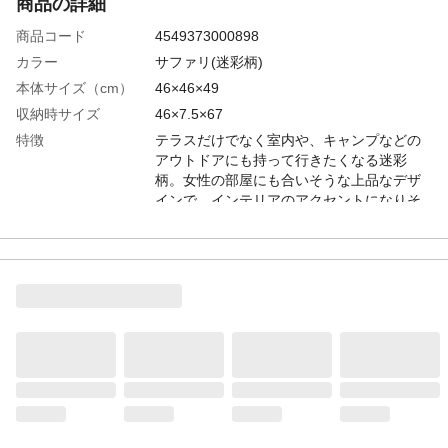
商品の詳細
商品コード
4549373000898
カラー
サファリ(迷彩柄)
本体サイズ（cm）
46×46×49
収納時サイズ
46×7.5×67
特徴
テラスだけでなく室内や、キャンプなどの
アウトドアにも持って行きたくなる迷彩
柄。女性の部屋にも合いそうな上品なデザ
インで、インテリアのアクセントになりそ
う。強化ガラス天板の丸テーブルは、テラ
スはもちろん、室内でも使いやすいデザイ
ンです。
商品説明
折りたたんで収納もできますので、ライフ
スタイルにあわせてお使いいただけます。
材質・素材
スチール、強化ガラス(天板)
天板耐荷重
40kgf
生産国
中国
重量
3.7kg