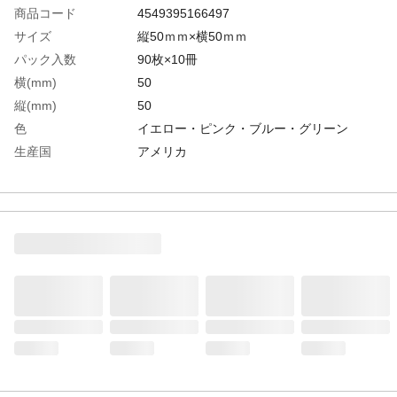
商品コード
4549395166497
サイズ
縦50ｍｍ×横50ｍｍ
パック入数
90枚×10冊
横(mm)
50
縦(mm)
50
色
イエロー・ピンク・ブルー・グリーン
生産国
アメリカ
重さ
200.000G
材質1
ふせん:紙
材質2
粘着剤：アクリル系