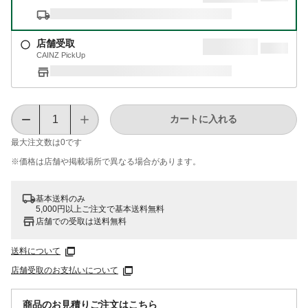
店舗受取
CAINZ PickUp
カートに入れる
最大注文数は
0
です
※価格は​店舗や​掲載場所で​異なる​場合が​あります。
基本送料のみ
5,000円以上ご注文で基本送料無料
店舗での受取は送料無料
送料について
店舗受取のお支払いについて
商品のお見積りご注文はこちら