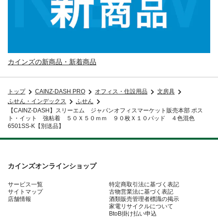
カインズの新商品・新着商品
トップ
CAINZ-DASH PRO
オフィス・住設用品
文房具
ふせん・インデックス
ふせん
【CAINZ-DASH】スリーエム ジャパンオフィスマーケット販売本部 ポス
ト・イット 強粘着 ５０Ｘ５０ｍｍ ９０枚Ｘ１０パッド ４色混色
6501SS-K【別送品】
カインズオンラインショップ
サービス一覧
特定商取引法に基づく表記
サイトマップ
古物営業法に基づく表記
店舗情報
酒類販売管理者標識の掲示
家電リサイクルについて
BtoB掛け払い申込