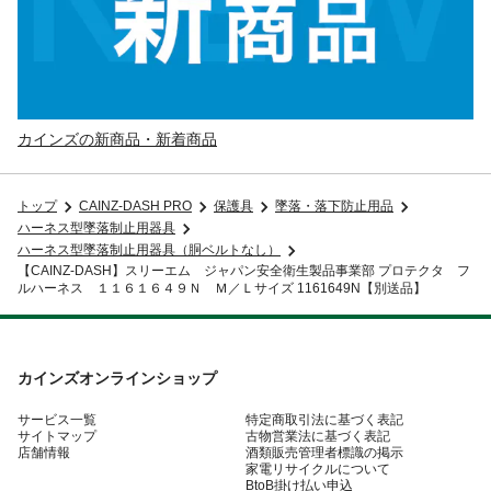
カインズの新商品・新着商品
トップ
CAINZ-DASH PRO
保護具
墜落・落下防止用品
ハーネス型墜落制止用器具
ハーネス型墜落制止用器具（胴ベルトなし）
【CAINZ-DASH】スリーエム ジャパン安全衛生製品事業部 プロテクタ フ
ルハーネス １１６１６４９Ｎ Ｍ／Ｌサイズ 1161649N【別送品】
カインズオンラインショップ
サービス一覧
特定商取引法に基づく表記
サイトマップ
古物営業法に基づく表記
店舗情報
酒類販売管理者標識の掲示
家電リサイクルについて
BtoB掛け払い申込