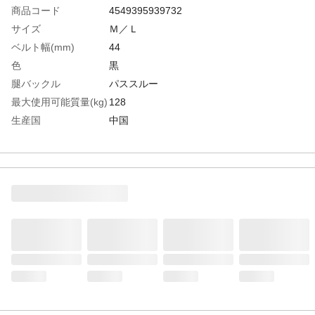
商品コード
4549395939732
サイズ
Ｍ／Ｌ
ベルト幅(mm)
44
色
黒
腿バックル
パススルー
最大使用可能質量(kg)
128
生産国
中国
重さ
850.000G