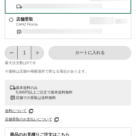
店舗受取
CAINZ PickUp
カートに入れる
最大注文数は
0
です
※価格は​店舗や​掲載場所で​異なる​場合が​あります。
基本送料のみ
5,000円以上ご注文で基本送料無料
店舗での受取は送料無料
送料について
店舗受取のお支払いについて
商品のお見積りご注文はこちら