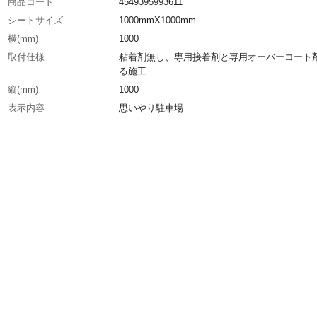
商品コード
4549395993611
シートサイズ
1000mmX1000mm
横(mm)
1000
取付仕様
粘着剤無し、専用接着剤と専用オーバーコート
る施工
縦(mm)
1000
表示内容
思いやり駐車場
生産国
日本
重さ
870.000G
材質1
特殊アクリルフィルム／特殊金属層