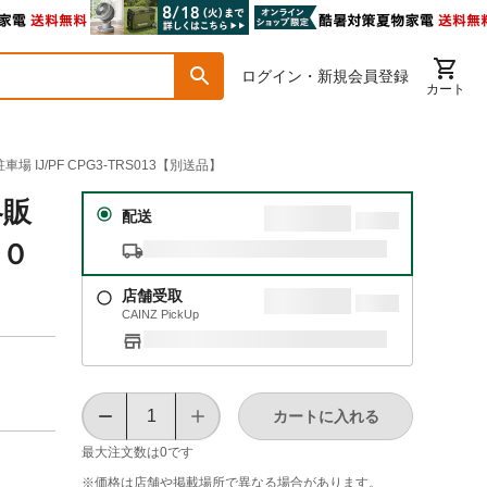
ログイン・新規会員登録
カート
/PF CPG3-TRS013【別送品】
略販
配送
００
店舗受取
CAINZ PickUp
カートに入れる
最大注文数は
0
です
※価格は​店舗や​掲載場所で​異なる​場合が​あります。