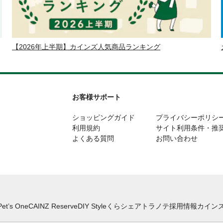
【2026年上半期】カインズ人気商品ランキング
お客様サポート
ショッピングガイド
プライバシーポリシ
利用規約
サイト利用条件・推
よくある質問
お問い合わせ
Pet’s One
CAINZ Reserve
DIY Style
くらシェア
トラノテ
採用情報
カインズ