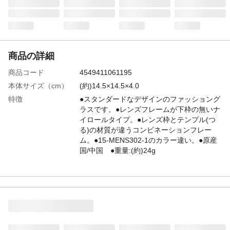
商品の詳細
商品コード
4549411061195
本体サイズ（cm）
(約)14.5×14.5×4.0
特徴
●スタンダードなデザインのファッショング
ラスです。●レンズフレームが下枠の無いナ
イロールタイプ。●レンズ枠とテンプル(つ
る)の材質が違うコンビネーションフレー
ム。●15-MENS302-1のカラー違い。●原産
国/中国 ●重量:(約)24g
使用上の注意
●汗、整髪料、化粧品等はメッキ、塗装のは
がれ、変色の原因となる場合があります。
又そのまま使用しますと、アレルギー等の
原因となる事がありますのでご注意くださ
い。●日中の光線の眩しさを防ぐことは出来
ますが、その他の保護機能は持ち合わせて
おりません。