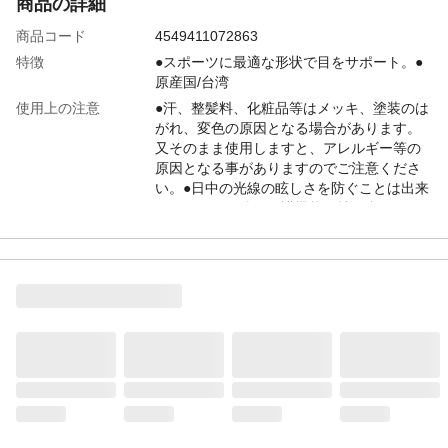
商品の詳細
商品コード
4549411072863
特徴
●スポーツに最適な形状で目をサポート。●
原産国/台湾
使用上の注意
●汗、整髪料、化粧品等はメッキ、塗装のは
がれ、変色の原因となる場合があります。
又そのまま使用しますと、アレルギー等の
原因となる事がありますのでご注意くださ
い。●日中の光線の眩しさを防ぐことは出来
ますが、その他の保護機能は持ち合わせて
おりません。
テンプル（ツル）材
プラスティック
質
レンズの材質
プラスティック
レンズ枠材質
プラスティック
可視光線透過率
20%
紫外線透過率
1%以下