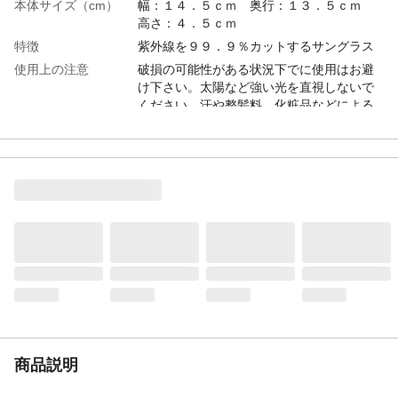
本体サイズ（cm）
幅：１４．５ｃｍ 奥行：１３．５ｃｍ
高さ：４．５ｃｍ
特徴
紫外線を９９．９％カットするサングラス
使用上の注意
破損の可能性がある状況下でに使用はお避
け下さい。太陽など強い光を直視しないで
ください。汗や整髪料、化粧品などによる
変質を感じた際には使用を中止してくださ
い。使用中に違和感を感じた際には医療機
関などにご相談ください。
お手入れ方法
メガネ用のクリーナーなどで洗浄してくだ
さい。メガネ用ドライバーでネジを増し締
めしてください。
テンプル（ツル）材
ニッケル合金
質
レンズの材質
プラスチック
レンズ枠材質
ニッケル合金
紫外線カット率
99.9%
紫外線透過率
0.1%
商品説明