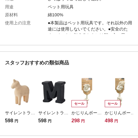
用途
ペット用玩具
原材料
綿100%
使用上の注意
●本製品はペット用玩具です。それ以外の用
途には使用しないでください。●安全のた
め、ペットに与えるときには飼い主の目の
届く範囲でご使用ください。飲み込みなど
十分にご注意ください。等
お手入れ方法
お手入れの際には、洗わずに、固く絞った
布などで表面を拭き、しっかり乾かしてく
スタッフおすすめの類似商品
ださい。
生産国
中国
販売者
株式会社カインズ
保管方法
●火気のそばや直射日光の強く当たる場所で
の保管、長時間の利用は避けてください。●
お子様の手の届かないところに保管してく
セール
セール
ださい。
サイレントラテックスおもちゃ 馬
サイレントラテックスおもちゃ M
かじりんボーン SSサイズ
かじりんボーン Mサイズ
重量
(約)150g
598
598
298
498
円
円
円
円
対象動物
犬用