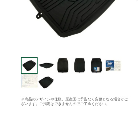
※商品のデザインや仕様、原産国は予告なく変更となる場合がご
ざいます。ご指定はできませんのでご了承ください。