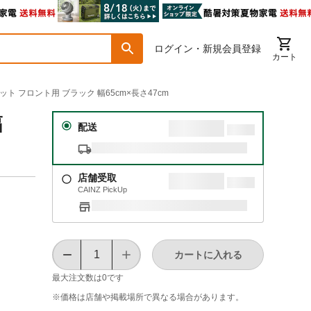
ログイン・新規会員登録
カート
 フロント用 ブラック 幅65cm×長さ47cm
幅
配送
店舗受取
CAINZ PickUp
カートに入れる
最大注文数は
0
です
※価格は​店舗や​掲載場所で​異なる​場合が​あります。