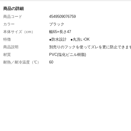
商品の詳細
商品コード
4549509076759
カラー
ブラック
本体サイズ（cm）
幅65×長さ47
特徴
●防水設計 ●丸洗いOK
商品説明
別売りのフックを使ってズレを更に防止できま
材質
PVC(塩化ビニル樹脂)
耐熱／耐冷温度（℃）
60
使用上の注意
●本製品は車用マットです。本来の用途以外に
しないでください。●各座席の足元に確実に収
に敷いてください。また、運転前にマットにズ
いことを確認してください。
お手入れ方法
汚れた場合は、中性洗剤などを含ませたタオル
ンジなどで手洗いし、日陰干しで十分に乾燥さ
らご使用ください。
生産国
日本
ペダル適合
吊り下げ式ペダル/◯、オルガン式ペダル/×