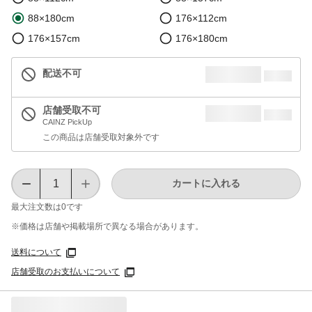
88×180cm
176×112cm
176×157cm
176×180cm
配送不可
店舗受取不可
CAINZ PickUp
この商品は店舗受取対象外です
カートに入れる
最大注文数は
0
です
※価格は​店舗や​掲載場所で​異なる​場合が​あります。
送料について
店舗受取のお支払いについて