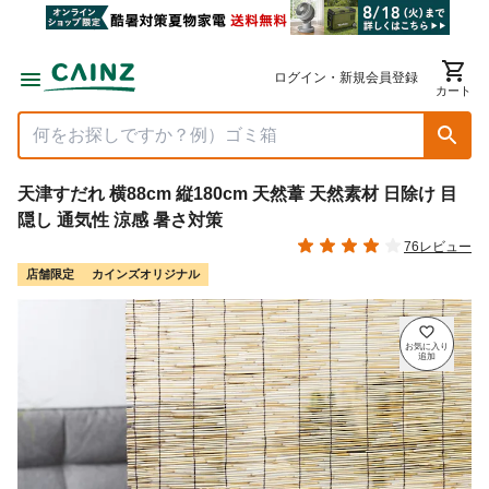
ログイン・新規会員登録
カート
天津すだれ 横88cm 縦180cm 天然葦 天然素材 日除け 目
隠し 通気性 涼感 暑さ対策
76レビュー
店舗限定
カインズオリジナル