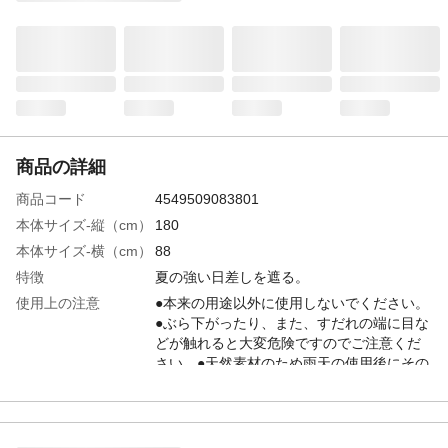
商品の詳細
商品コード
4549509083801
本体サイズ-縦（cm）
180
本体サイズ-横（cm）
88
特徴
夏の強い日差しを遮る。
使用上の注意
●本来の用途以外に使用しないでください。
●ぶら下がったり、また、すだれの端に目な
どが触れると大変危険ですのでご注意くだ
さい。●天然素材のため雨天の使用後にその
まま巻き上げておいたり、たたんで置くな
ど極端な多湿状態ではカビの原因になりま
すのでご注意ください。