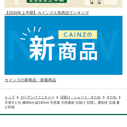
【2026年上半期】カインズ人気商品ランキング
カインズの新商品・新着商品
トップ
ガーデンファニチャー
日除け・シェード・すだれ
すだれ
天津すだれ 横88cm 縦180cm 天然葦 天然素材 日除け 目隠し 通気性 涼感 暑
さ対策