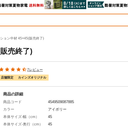
ョン中材 45×45(販売終了)
(販売終了)
7レビュー
店舗限定
カインズオリジナル
商品の詳細
商品コード
4549509087885
カラー
アイボリー
本体サイズ-幅（cm）
45
本体サイズ-奥行（cm）
45