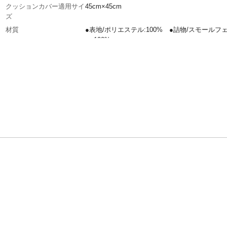
クッションカバー適用サイ
45cm×45cm
ズ
材質
●表地/ポリエステル:100% ●詰物/スモールフ
ー:100%
生産国
中国