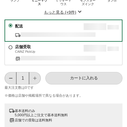
ランプ
ミニーマウ
ミッキーマ
モンスター
ダンボ
ス
ウス
ズインク
もっと見る (+9件)
配送
店舗受取
CAINZ PickUp
カートに入れる
最大注文数は
0
です
※価格は​店舗や​掲載場所で​異なる​場合が​あります。
基本送料のみ
5,000円以上ご注文で基本送料無料
店舗での受取は送料無料