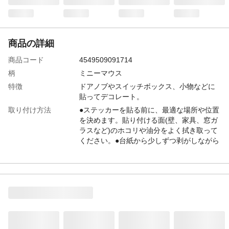
商品の詳細
商品コード
4549509091714
柄
ミニーマウス
特徴
ドアノブやスイッチボックス、小物などに
貼ってデコレート。
取り付け方法
●ステッカーを貼る前に、最適な場所や位置
を決めます。貼り付ける面(壁、家具、窓ガ
ラスなど)のホコリや油分をよく拭き取って
ください。●台紙から少しずつ剥がしながら
上部から貼り付けていきます。ヘラなどを
使用してステッカーに空気が入らないよう
に貼り付けます。
材質・素材
塩化ビニル樹脂、ポリエステル、レーヨ
ン、ナイロン
生産国
中国