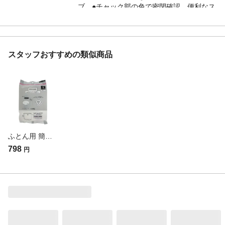
ブ。●チャック部の色で密閉確認。便利なス
ライダー付き。●かさばるふとんを約1/3に
圧縮。●圧縮作業が苦手でも大丈夫。●空気
が逆流しない。●サイクロンクリーナーにも
対応
スタッフおすすめの類似商品
材質・素材
●フィルム/ポリエチレン、ナイロン ●チャ
ック/ポリエチレン ●バルブ/ポリエチレ
ン、ポリプロピレン ●弁/エストラマー ●
スライダー/ポリスチレン
生産国
中国
ふとん用 簡単圧縮袋 シングル用 幅110cm 高さ100cm 2枚入り
798
円