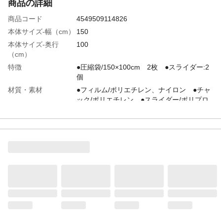
商品の詳細
商品コード
4549509114826
本体サイズ-幅（cm）
150
本体サイズ-奥行
100
（cm）
特徴
●圧縮袋/150×100cm 2枚 ●スライダー:2
個
材質・素材
●フィルム/ポリエチレン、ナイロン ●チャ
ック/ポリエチレン ●スライダー/ポリプロ
ピレン
生産国
中国