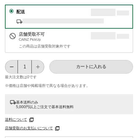
配送
店舗受取不可
CAINZ PickUp
この商品は店舗受取対象外です
カートに入れる
最大注文数は
0
です
※価格は​店舗や​掲載場所で​異なる​場合が​あります。
基本送料のみ
5,000円以上ご注文で基本送料無料
送料について
店舗受取のお支払いについて