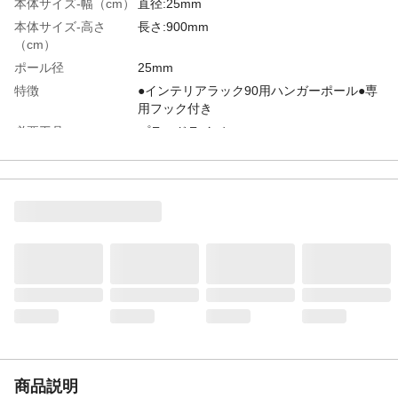
本体サイズ-幅（cm）
直径:25mm
本体サイズ-高さ
長さ:900mm
（cm）
ポール径
25mm
特徴
●インテリアラック90用ハンガーポール●専
用フック付き
必要工具
プラスドライバー
材質・素材
本体/スチール
付属品／セット内容
専用フック
使用方法
●1.[B]フックを、インテリアラック90(別売)
の棚中央部に引っ掛けます。●2.[A]ハンガー
パイプの両端を[C]ネジで[B]フックをはさむ
ようにプラスドライバー(別売)で取り付けま
す。
使用上の注意
●本製品はインテリアラック専用です。その
他の商品には使用しないでください。●改造
はしないでください。●使用中に破損、変形
などが生じた場合は、直ちに使用を中止し
てください。●火や熱源のそばに置かないで
ください。
商品説明