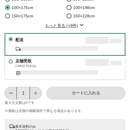
100×175cm
100×198cm
150×175cm
150×228cm
もっと見る (+9件)
配送
店舗受取
CAINZ PickUp
カートに入れる
最大注文数は
0
です
※価格は​店舗や​掲載場所で​異なる​場合が​あります。
基本送料のみ