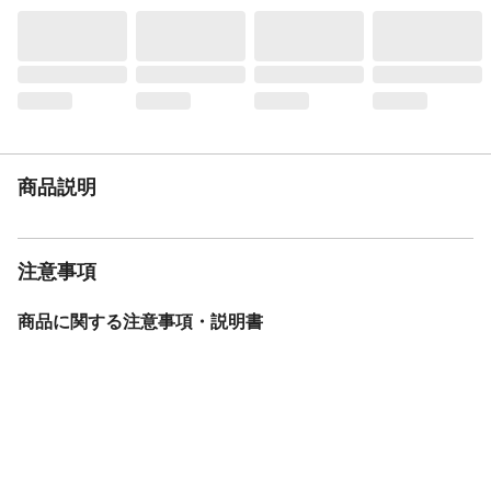
チ
遮像加工
◯
ミラー加工
×
UVカット率
81.4%
洗濯可能
◯。洗濯ネットを使用し弱水流または手洗
いコースで洗濯してください。
手洗いのみ
×
商品説明
タンブル乾燥
×
ドライクリーニング
◯
縫製仕様
1.5倍ヒダ(2つ山)
注意事項
繊維の組成
ポリエステル:100%
表地-布組成素材
ポリエステル
商品に関する注意事項・説明書
表地-布組成比率
100
（％）
付属品／セット内容
アジャスターフック付き
生産国
ベトナム
フックの種類
アジャスターフック
家庭洗濯等取扱い方
●フックを外して洗濯してください。●洗濯