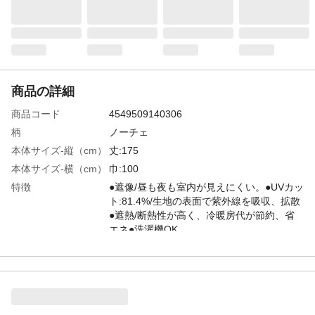
商品の詳細
商品コード
4549509140306
柄
ノーチェ
本体サイズ-縦（cm）
丈:175
本体サイズ-横（cm）
巾:100
特徴
●遮像/昼も夜も室内が見えにくい。●UVカッ
ト:81.4%/生地の表面で紫外線を吸収、拡散
●遮熱/断熱性が高く、冷暖房代が節約、省
エネ●洗濯機OK
入数
2枚
防炎性
×
遮熱性
◯
花粉・ホコリキャッ
×