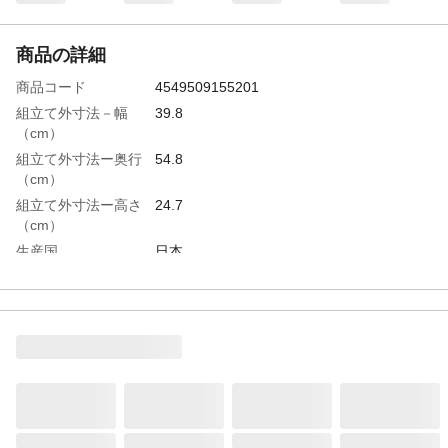
商品の詳細
商品コード
4549509155201
組立て外寸法－幅
39.8
（cm）
組立て外寸法ー奥行
54.8
（cm）
組立て外寸法ー高さ
24.7
（cm）
生産国
日本
3辺合計（cm）
119.3
宅配サイズ
120
重量
574g