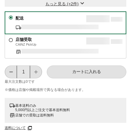
もっと見る (+2件)
配送
店舗受取
CAINZ PickUp
カートに入れる
最大注文数は
0
です
※価格は​店舗や​掲載場所で​異なる​場合が​あります。
基本送料のみ
5,000円以上ご注文で基本送料無料
店舗での受取は送料無料
送料について