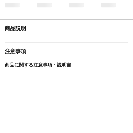
必要工具
ゴムハンマー、プラスドライバー
使用上の注意
●家具はガタツキのないよう、水平を保つよ
うに置いてください。●表示耐荷重以上の物
を家具に置かないでください。●ときどき各
部のネジ類がゆるんでいないか点検し、増
商品説明
し締めをしてください。
生産国
ベトナム
重量
25kg
注意事項
商品に関する注意事項・説明書