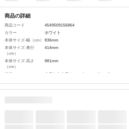
商品の詳細
商品コード
4549509156864
カラー
ホワイト
本体サイズ-幅（cm）
836mm
本体サイズ-奥行
414mm
（cm）
本体サイズ-高さ
881mm
（cm）
特徴
上品な白木目ファニチャーシリーズ
組立目安時間（分）
35
商品仕様
場所によって木目のつなぎ目が合わない箇
所があります。
材質・素材
●甲板の表面材/プリント紙化粧繊維板 ●構
造部材 扉/熱処理ガラス
天板耐荷重
15kg
棚板耐荷重
7kg