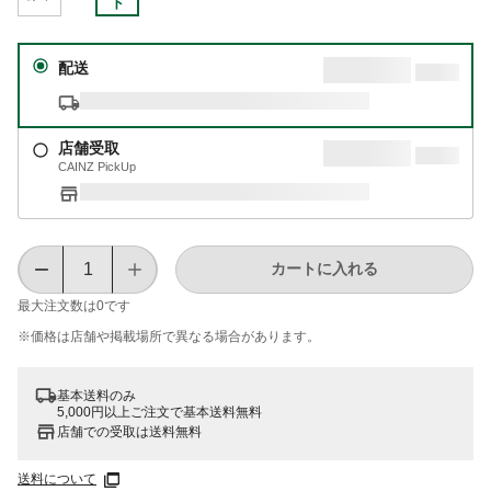
ド
配送
店舗受取
CAINZ PickUp
カートに入れる
最大注文数は
0
です
※価格は​店舗や​掲載場所で​異なる​場合が​あります。
基本送料のみ
5,000円以上ご注文で基本送料無料
店舗での受取は送料無料
送料について