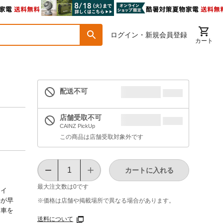
ログイン・新規会員登録
カート
配送不可
店舗受取不可
CAINZ PickUp
この商品は店舗受取対象外です
カートに入れる
最大注文数は
0
です
オイ
動が早
※価格は​店舗や​掲載場所で​異なる​場合が​あります。
新車を
送料について