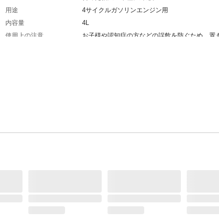
用途
4サイクルガソリンエンジン用
内容量
4L
使用上の注意
お子様や認知症の方などの誤飲を防ぐため、置
に注意してください。万一飲み込んだ場合、直
師にご相談ください。
危険等級
第4類 第4石油類 危険等級3
生産国
日本
タイプ
全合成油