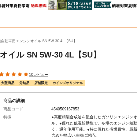
自動車用エンジンオイル SN 5W-30 4L【SU】
 SN 5W-30 4L【SU】
10レビュー
大型商品
分納品
店舗限定
カインズオリジナル
商品の詳細
商品コード
4549509167853
特徴
●高度精製合成油を配合したガソリンエンジン
ル。●優れた低温始動性で、冬場のエンジン始
く、通年使用可能。●特に優れた省燃費性、最
含めた幅広い車種に対応。