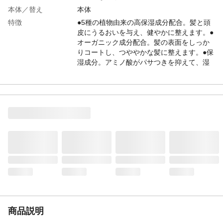
本体／替え
本体
特徴
●5種の植物由来の高保湿成分配合。髪と頭
皮にうるおいを与え、健やかに整えます。●
オーガニック成分配合。髪の表面をしっか
りコートし、つややかな髪に整えます。●保
湿成分。アミノ酸がパサつきを抑えて、湿
度にも乾燥にも強いまとまりある髪に。
内容量
600ml
成分
水、ステアリルアルコール、ミネラルオイ
ル、セタノール、グリセリン、ステアリル
トリモニウムクロリド、ステアロキシプロ
ピルトリモニウムクロリド、ジメチコン、
シクロペンタシロキサン、トリセデス-3、
(C12-13)パレス-5、ポリクオタニウム-10、
カプリン酸グリセル
使用上の注意
●キズ、はれもの、湿疹等異常のある時は使
用しないでください。●赤み、かゆみ、刺激
等の異常が出たら使用を中止し、皮フ科医
へご相談ください。そのまま使い続けると
商品説明
症状が悪化することがあります。●目に入ら
ないように注意し、目に入った時はすぐに