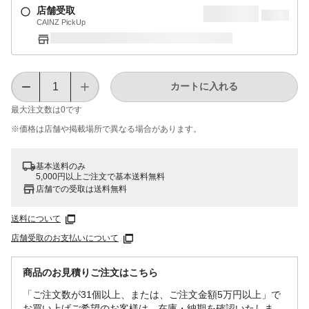
店舗受取
CAINZ PickUp
カートに入れる
最大注文数は
0
です
※価格は​店舗や​掲載場所で​異なる​場合が​あります。
基本送料のみ
5,000円以上ご注文で基本送料無料
店舗での受取は送料無料
送料について
店舗受取のお支払いについて
商品のお見積りご注文はこちら
「ご注文数が31個以上、または、ご注文金額5万円以上」で
お買い上げご希望のお客様は、在庫・納期を確認いたしま