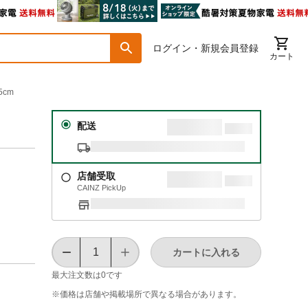
ログイン・新規会員登録
カート
cm
配送
店舗受取
CAINZ PickUp
カートに入れる
最大注文数は
0
です
※価格は​店舗や​掲載場所で​異なる​場合が​あります。