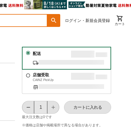
ログイン・新規会員登録
カート
配送
店舗受取
CAINZ PickUp
カートに入れる
最大注文数は
0
です
※価格は​店舗や​掲載場所で​異なる​場合が​あります。