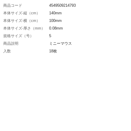
商品コード
4549509214793
本体サイズ-縦（cm）
140mm
本体サイズ-横（cm）
100mm
本体サイズ-厚さ（mm）
0.08mm
規格サイズ（号）
5
商品説明
ミニーマウス
入数
18枚
材質・素材
ポリエチレン
耐熱／耐冷温度（℃）
70/-20
電子レンジ対応
×
使用方法
密封する際は、袋の中の余分な空気を抜いてか
ッパー部分の端から端までしっかりと押さえて
い。また、きちんと閉じているか再度確認して
い。
使用上の注意
●本来の用途以外には使用しないでください。●
ものは入れないでください。●お子様の手の届
場所に保管してください。誤飲、誤食による窒
因となり大変危険です。