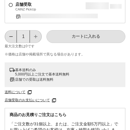
店舗受取
CAINZ PickUp
カートに入れる
最大注文数は
0
です
※価格は​店舗や​掲載場所で​異なる​場合が​あります。
基本送料のみ
5,000円以上ご注文で基本送料無料
店舗での受取は送料無料
送料について
店舗受取のお支払いについて
商品のお見積りご注文はこちら
「ご注文数が31個以上、または、ご注文金額5万円以上」で
お買い上げご希望のお客様は、在庫・納期を確認いたしま