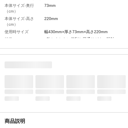
本体サイズ-奥行
73mm
（cm）
本体サイズ-高さ
220mm
（cm）
使用時サイズ
幅430mm×厚さ73mm×高さ220mm
特徴
●乾かすときに便利な風通りがよい設計。●
矢印の方向に90度ごとに回転●コンパクト収
納
使用上の注意
●本来の用途以外には使用しないでください
●火や熱源のそばで使用しないでください
材質・素材
ポリプロピレン
生産国
中国
商品説明