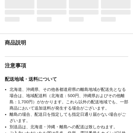
耐熱温度（℃）
80
付属品／セット内容
5本入り(キャップ1個付き)
使用上の注意
●毛先が開いたら早めに交換してください。
●使用後は水洗いして、清潔に保管してくだ
さい。●塩素系の漂白剤や耐熱温度以上の温
水につけないでください。変色・変形する
ことがあります。
商品説明
生産国
日本
ヘッド部-毛の硬さ
毛のかたさ/やわらかめ
注意事項
配送地域・送料について
北海道、沖縄県、その他各都道府県の離島地域が配送先となる
場合は、地域配送料（北海道：500円、沖縄県およびその他離
島：1,700円）がかかります。これら以外の配送地域でも、一部
商品において追加送料が発生する場合がございます。
離島の場合、配送日を指定しても指定日通り届かない場合がご
ざいます。
別送品は、北海道・沖縄・離島への配送は致しかねます。
ご入力いただいたお届け先名、住所、電話番号をカインズ以外