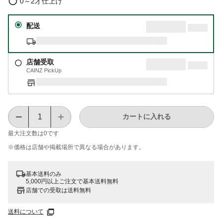
0～2才仕上げ
配送
店舗受取
CAINZ PickUp
カートに入れる
最大注文数は
0
です
※価格は​店舗や​掲載場所で​異なる​場合が​あります。
基本送料のみ
5,000円以上ご注文で基本送料無料
店舗での受取は送料無料
送料について