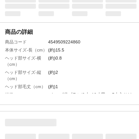
商品の詳細
商品コード
4549509224860
本体サイズ-長（cm）
(約)15.5
ヘッド部サイズ-横
(約)0.8
（cm）
ヘッド部サイズ-縦
(約)2
（cm）
ヘッド部毛丈（cm）
(約)1
特徴
●キッズ歯ブラシ/6才~12才用 ●5本入り(キ
ャップ1個付き)
用途
歯ブラシ
材質・素材
●柄の材質/ポリプロピレン ●毛の材質/ナイ
ロン
対象年齢（歳）
6~12