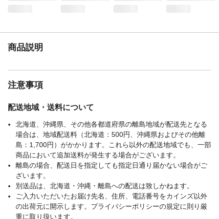
乾いた布で拭いてください。●たわしやみが
き粉・シンナー・ベンジンなどは使用しな
いでください。
生産国
台湾
商品説明
重量
1.63kg
適合するラック
こちらの商品はカインズの「インテリアシ
ェルフ」専用パーツです。カインズの『マ
インラックシリーズ』には使用できません
注意事項
ので、購入前にご確認ください。
配送地域・送料について
北海道、沖縄県、その他各都道府県の離島地域が配送先となる
場合は、地域配送料（北海道：500円、沖縄県およびその他離
島：1,700円）がかかります。これら以外の配送地域でも、一部
商品において追加送料が発生する場合がございます。
離島の場合、配送日を指定しても指定日通り届かない場合がご
ざいます。
別送品は、北海道・沖縄・離島への配送は致しかねます。
ご入力いただいたお届け先名、住所、電話番号をカインズ以外
の出荷元に開示します。プライバシーポリシーの規定に則り厳
重に取り扱います。