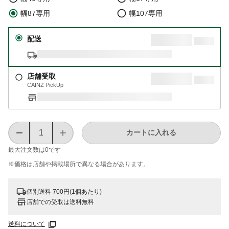
幅87専用
幅107専用
配送
店舗受取
CAINZ PickUp
カートに入れる
最大注文数は
0
です
※価格は​店舗や​掲載場所で​異なる​場合が​あります。
個別送料 700円(1個あたり)
店舗での受取は送料無料
送料について