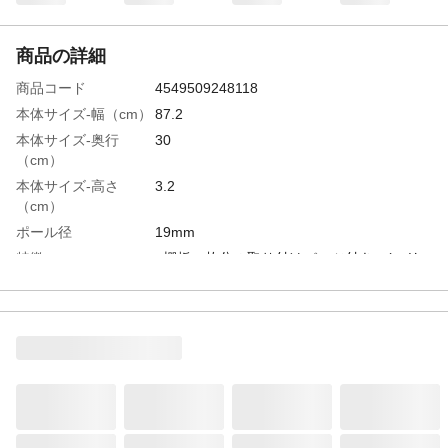
商品の詳細
商品コード
4549509248118
本体サイズ-幅（cm）
87.2
本体サイズ-奥行
30
（cm）
本体サイズ-高さ
3.2
（cm）
ポール径
19mm
特徴
●棚板一枚分の取り付けパーツ付き。(スリ
ーブ8個)●幅87cm用
材質・素材
●フレーム/スチール(クロムめっき) ●スリ
ーブ/ABS樹脂
耐荷重
75kg
使用上の注意
●本来の用途以外には使用しないでくださ
い。●汚れがひどいときは、中性洗剤をしみ
込ませた布で拭き取った後、水に浸してよ
く絞った布で洗剤を拭き取ります。最後に