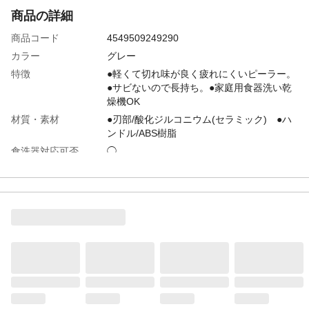
商品の詳細
商品コード
4549509249290
カラー
グレー
特徴
●軽くて切れ味が良く疲れにくいピーラー。
●サビないので長持ち。●家庭用食器洗い乾
燥機OK
材質・素材
●刃部/酸化ジルコニウム(セラミック) ●ハ
ンドル/ABS樹脂
食洗器対応可否
◯
使用上の注意
●本来の用途以外には使用しないでくださ
い。●火のそばに置かないでください。樹脂
部が変形することがあります。●ピーラーの
切先部(先端部)には刃がついています。手を
切る恐れがありますので十分にご注意くだ
さい。
お手入れ方法
●刃の部分に色が付着した場合は、台所用漂
白剤に浸けてください。金属製のタワシを
使用しますと金属が削れ、金属粉で刃が黒
くなることがあります。●家庭用食器洗い乾