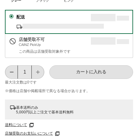
グレー
ブラック
ピンク
配送
店舗受取不可
CAINZ PickUp
この商品は店舗受取対象外です
カートに入れる
最大注文数は
0
です
※価格は​店舗や​掲載場所で​異なる​場合が​あります。
基本送料のみ
5,000円以上ご注文で基本送料無料
送料について
店舗受取のお支払いについて