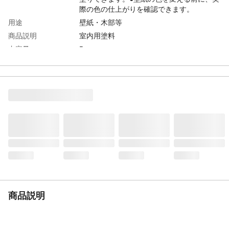
際の色の仕上がりを確認できます。
用途
壁紙・木部等
商品説明
室内用塗料
内容量
5g
商品仕様
合成樹脂塗料
成分
合成樹脂(アクリル)、顔料、防かび剤、水
使用方法
フタを開けて容器を軽く押して塗料を出し
てください。
使用上の注意
●表示の用途以外に使用しないで下さい。●
塗料の表面に、白い液や色素が浮いている
事がありますが異常ではありません。使用
前によくかきまぜ均一にして下さい。●塗装
中、乾燥中ともに換気をよくし、その後も
塗料のにおいがなくなるまでは、時々換気
をして下さい。
種類
水性
商品説明
生産国
日本
製造元
ニッペホームプロダクツ株式会社
販売元
株式会社カインズ