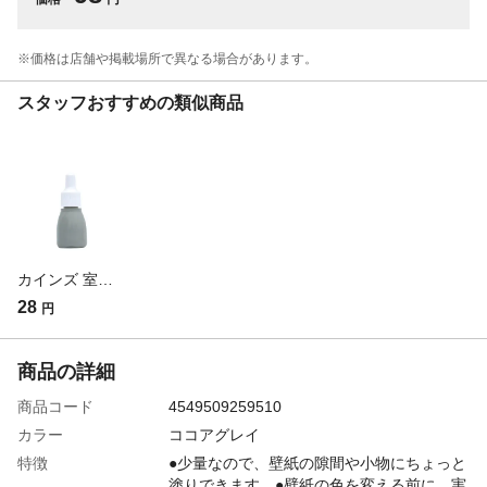
※価格は​店舗や​掲載場所で​異なる​場合が​あります。
スタッフおすすめの類似商品
カインズ 室内用塗料 ホワイティカラーズ ミニ 柳灰 5g(販売終了)
28
円
商品の詳細
商品コード
4549509259510
カラー
ココアグレイ
特徴
●少量なので、壁紙の隙間や小物にちょっと
塗りできます。●壁紙の色を変える前に、実