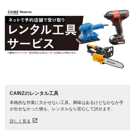
うすめる液
水
うすめ方
塗料の粘度が高く、塗りにくいときは、水
で少しうすめてください。
液性
水性
乾燥時間
●夏(30℃):約1時間●冬(10℃):約2時間
使用可能な素材
ビニール壁紙、木部、コンクリート(床面は
除く)、モルタル等
重量
5g
消防法分類
非危険物
塗り面積
1回塗り0.015平方メートル(はがき約1枚分)
保管上の注意
●子供の手が届かないところに保管し、誤
飲、誤食をしないようにして下さい●残った
CAINZのレンタル工具
塗料はキャップを十分に閉め、直射日光や
0℃以下の場所を避けて食品とは区別して冷
本格的な作業に欠かせない工具。興味はあるけどなかなか手
暗所に保存してください。
が出せなかった物も、レンタルなら安心して試せます。
詳しく見る