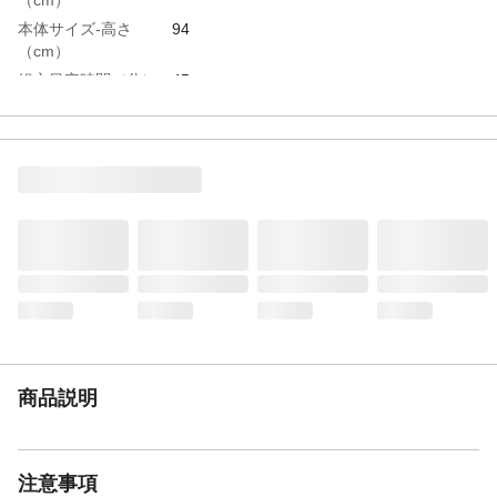
本体サイズ-高さ
94
（cm）
組立目安時間（分）
45
商品仕様
●ホルムアルデヒドの放散量をおさえまし
た。●F☆☆相当の材料を使用し、シックハ
ウス症候群の原因の一つであるホルムアル
デヒドをおさえました。(当社比半減)
構造部材
●ネジ、棚受けピン、カムロック、カムロッ
クピン/スチール ●背板留め/ポリプロピレ
ン ●ダボ/木
材質・素材
●ネジ、棚受けピン、カムロック、カムロッ
クピン/スチール ●背板留め/ポリプロピレ
ン ●ダボ/木 ●表面材/プリント紙化粧繊維
板
棚板耐荷重
10kg(棚板1枚あたり)
商品説明
棚板枚数
6枚
必要工具
プラスドライバー
重量
17kg
注意事項