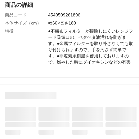
商品の詳細
商品コード
4549509261896
本体サイズ（cm）
幅60×長さ180
特徴
●不織布フィルターが掃除しにくいレンジフ
ード吸気口の、ベタベタ油汚れを防ぎま
す。●金属フィルターを取り外さなくても取
り付けられますので、手を汚さず簡単で
す。●非塩素系樹脂を使用しておりますの
で、燃やした時にダイオキシンなどの有害
ガスを発生しません。
入数
1枚入り
商品仕様
●対応機種と使用回数/幅60cmの深型フー
ド:3回分、幅75cmの深型フード:2回分、幅
90cmの深型フード:2回分、幅60cmの浅型
フード:3回分、幅45cmの浅型フード:4回分●
厚手:0.9mm●付属品/磁石:8個
材質
難燃ポリエステル
使用上の注意
●直接火の当たる場所では絶対に使用しない
でください。●取り付け部がステンレスやプ
ラスチックの場合、磁石がつきません。ご