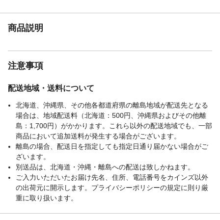
自宅の機種のサイズ、形状、材質などをよ
くご確認ください。●フィルターは、磁石で
商品説明
しっかり取り付けてください。
生産国
中国
取り付け不可な換気
深型、浅型兼用
扇
注意事項
配送地域・送料について
北海道、沖縄県、その他各都道府県の離島地域が配送先となる
場合は、地域配送料（北海道：500円、沖縄県およびその他離
島：1,700円）がかかります。これら以外の配送地域でも、一部
商品において追加送料が発生する場合がございます。
離島の場合、配送日を指定しても指定日通り届かない場合がご
ざいます。
別送品は、北海道・沖縄・離島への配送は致しかねます。
ご入力いただいたお届け先名、住所、電話番号をカインズ以外
の出荷元に開示します。プライバシーポリシーの規定に則り厳
重に取り扱います。