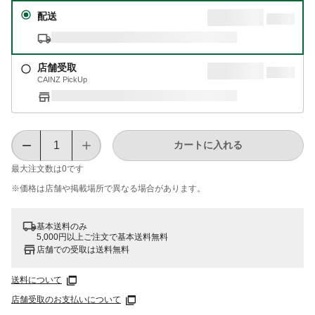
配送
店舗受取
CAINZ PickUp
カートに入れる
最大注文数は
0
です
※価格は​店舗や​掲載場所で​異なる​場合が​あります。
基本送料のみ
5,000円以上ご注文で基本送料無料
店舗での受取は送料無料
送料について
店舗受取のお支払いについて