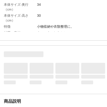
本体サイズ-奥行
34
（cm）
本体サイズ-高さ
30
（cm）
特徴
小物収納や衣類整理に。
材質・素材
ウォーターヒヤシンス
使用上の注意
●本来の用途以外に使用しないでください。
●火や熱源のそばに置かないでください。本
体の変形や火災の原因となります。●ハンド
メイドのため、多少サイズ表記と異なる場
合があります。
生産国
ベトナム
商品説明