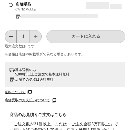
店舗受取
CAINZ PickUp
カートに入れる
最大注文数は
0
です
※価格は​店舗や​掲載場所で​異なる​場合が​あります。
基本送料のみ
5,000円以上ご注文で基本送料無料
店舗での受取は送料無料
送料について
店舗受取のお支払いについて
商品のお見積りご注文はこちら
「ご注文数が31個以上、または、ご注文金額5万円以上」で
お買い上げご希望のお客様は、在庫・納期を確認いたしま