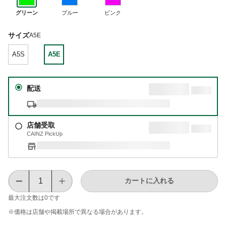
グリーン
ブルー
ピンク
サイズ
A5E
A5S
A5E
配送
店舗受取
CAINZ PickUp
カートに入れる
最大注文数は
0
です
※価格は​店舗や​掲載場所で​異なる​場合が​あります。