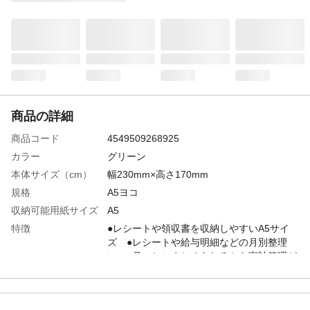
商品の詳細
商品コード
4549509268925
カラー
グリーン
本体サイズ（cm）
幅230mm×高さ170mm
規格
A5ヨコ
収納可能用紙サイズ
A5
特徴
●レシートや領収書を収納しやすいA5サイ
ズ ●レシートや給与明細などの月別整理
に ●月ごとにまとめられるから家計管理が
しやすい ●ポケットごとに見出しがついて
いるので探しやすい
用途
家計簿用