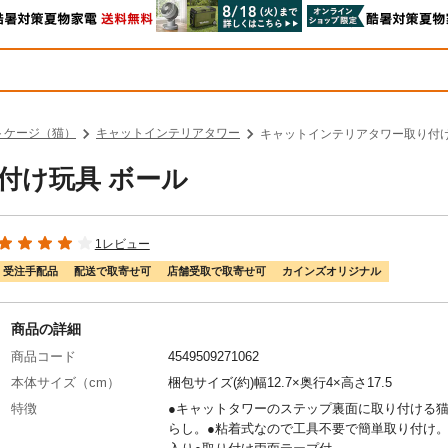
トケージ（猫）
キャットインテリアタワー
キャットインテリアタワー取り付け
付け玩具 ボール
1レビュー
受注手配品
配送で取寄せ可
店舗受取で取寄せ可
カインズオリジナル
商品の詳細
商品コード
4549509271062
本体サイズ（cm）
梱包サイズ(約)幅12.7×奥行4×高さ17.5
特徴
●キャットタワーのステップ裏面に取り付ける
らし。●粘着式なので工具不要で簡単取り付け。