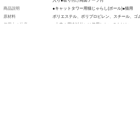
入り●取り付け両面テープ付
商品説明
●キャットタワー用猫じゃらし(ボール)●猫用
原材料
ポリエステル、ポリプロピレン、スチール、ゴ
使用上の注意
●本来の用途以外には使用しないでください。●
そばに置かないでください。●安全のため飼い
目の届く範囲で必ず使用し、本製品を飲み込む
事故にご注意ください。●製品の付属品を飲み
りすると窒息の恐れがあり、大変危険です。等
生産国
中国
重量
梱包重量(約)21.6g