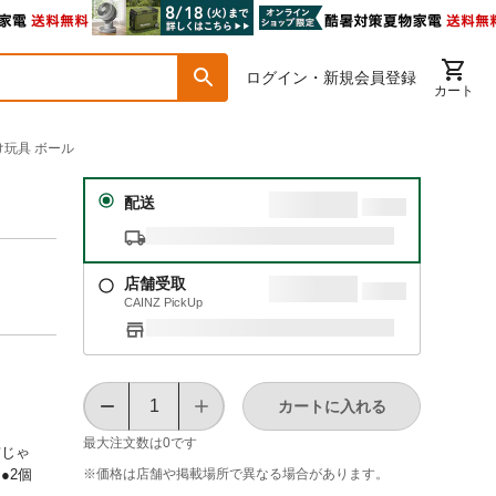
ログイン・新規会員登録
カート
玩具 ボール
配送
店舗受取
CAINZ PickUp
カートに入れる
最大注文数は
0
です
猫じゃ
※価格は​店舗や​掲載場所で​異なる​場合が​あります。
●2個