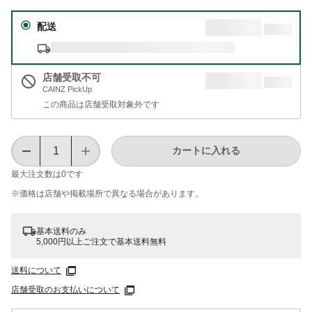
配送
店舗受取不可
CAINZ PickUp
この商品は店舗受取対象外です
カートに入れる
最大注文数は
0
です
※価格は​店舗や​掲載場所で​異なる​場合が​あります。
基本送料のみ
5,000円以上ご注文で基本送料無料
送料について
店舗受取のお支払いについて