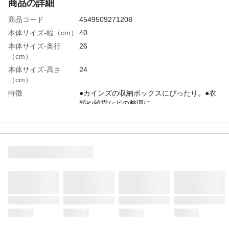
商品の詳細
商品コード
4549509271208
本体サイズ-幅（cm）
40
本体サイズ-奥行
26
（cm）
本体サイズ-高さ
24
（cm）
特徴
●カインズの収納ボックスにぴったり。●衣
類や雑貨などの整理に。
材質・素材
●本体/ウォーターヒヤシンス ●フレーム/ス
チール
使用上の注意
●本来の用途以外には使用しないでくださ
い。●天然素材のため、表示サイズより若干
の差がある場合がございますのでご了承く
ださい。●重量物、鋭利な物、濡れた物等を
入れないでください。破損、カビの原因に
なります。
生産国
ベトナム