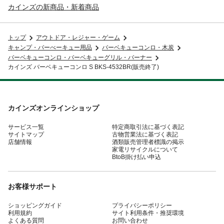
カインズの新商品・新着商品
トップ
アウトドア・レジャー・ゲーム
キャンプ・バーべーキュー用品
バーベキューコンロ・木炭
バーベキューコンロ・バーベキューグリル・バーナー
カインズ バーベキューコンロ S BKS-4532BR(販売終了)
カインズオンラインショップ
サービス一覧
特定商取引法に基づく表記
サイトマップ
古物営業法に基づく表記
店舗情報
酒類販売管理者標識の掲示
家電リサイクルについて
BtoB掛け払い申込
お客様サポート
ショッピングガイド
プライバシーポリシー
利用規約
サイト利用条件・推奨環境
よくある質問
お問い合わせ