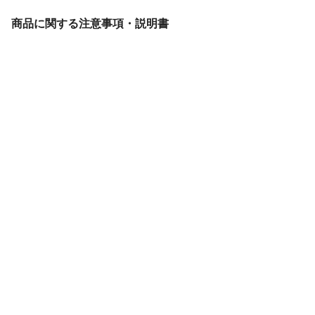
お手入れ方法
●撤収作業は、炭が燃え尽きたことを確認し
た後に行ってください。また、消火のため
商品に関する注意事項・説明書
に水をかけると、急激な温度変化により本
製品が変形したり、火傷などの恐れがあり
ますので、お避けください。●ご使用後は、
十分に冷えてから、スポンジやたわし等で
洗ってください。
生産国
中国
重量
3.1kg