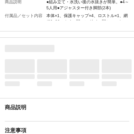
商品説明
●組み立て・水洗い後の水抜きが簡単。●4～
5人用●アジャスター付き脚部(2本)
付属品／セット内容
本体×1、保護キャップ×4、ロストル×1、網
(29×38cm)×1、脚ロング×4、脚ショート
×2、脚ショートアジャスター付き×2、取っ
手×2、網用持ち手×1
材質・素材
●本体/スチール(耐熱塗装) ●ロストル/スチ
ール(亜鉛メッキ) ●網、取っ手、網用持ち
手/スチール(クロムメッキ) ●脚/スチール
(粉体塗装) ●脚カバー/塩化ビニル樹脂 ●
保護キャップ/ポリプロピレン
使用方法
1.ロストルの上に炭などの固形燃料をの
せ、着火してください。2.火がついて炭が
赤くなってきたら、網をのせて、使用して
ください。
使用上の注意
●本来の用途以外には使用しないでくださ
い。●組み立てから燃焼中及び後片付けま
商品説明
で、火傷やケガ防止のため、厚手の手袋を
着用してください。●残り火の始末には十分
に気を付けてください。火災や思わぬ事故
の原因となります。
注意事項