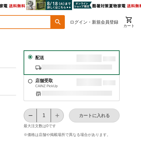
ログイン・新規会員登録
カート
配送
店舗受取
CAINZ PickUp
カートに入れる
最大注文数は
0
です
※価格は​店舗や​掲載場所で​異なる​場合が​あります。