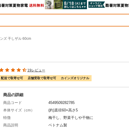
ンズ 干しザル 60cm
19レビュー
配送で取寄せ可
店舗受取で取寄せ可
カインズオリジナル
商品の詳細
商品コード
4549509282785
本体サイズ（cm）
(約)直径60×高さ5
特徴
梅干し、野菜干しや干物に
商品説明
ベトナム製