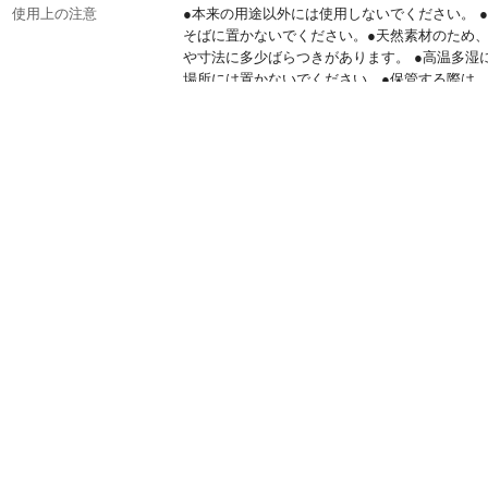
使用上の注意
●本来の用途以外には使用しないでください。 
そばに置かないでください。●天然素材のため
や寸法に多少ばらつきがあります。 ●高温多湿
場所には置かないでください。●保管する際は
に乾燥させてください。
材質・素材
竹、とう
重量
(約)518.5g