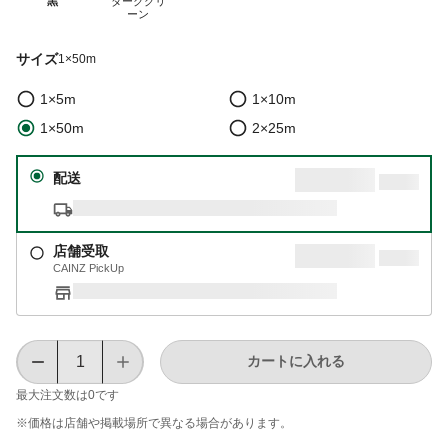
黒
ダークグリ
ーン
サイズ
1×50m
1×5m
1×10m
1×50m
2×25m
配送
店舗受取
CAINZ PickUp
カートに入れる
最大注文数は
0
です
※価格は​店舗や​掲載場所で​異なる​場合が​あります。