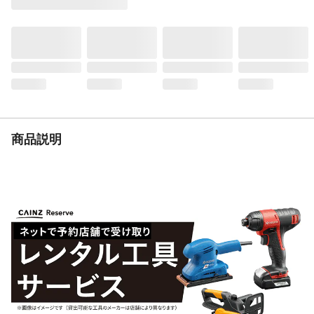
シートピン使用の目
(約)110本
安
耐用年数（目安）
耐久年数:(約)6年
重量
●1平方メートル重量:(約)125~130g ●梱包
重量:(約)9.6kg
商品説明