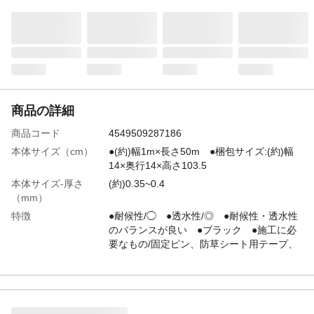
商品の詳細
商品コード
4549509287186
本体サイズ（cm）
●(約)幅1m×長さ50m ●梱包サイズ:(約)幅
14×奥行14×高さ103.5
本体サイズ-厚さ
(約)0.35~0.4
（mm）
特徴
●耐候性/◯ ●透水性/◎ ●耐候性・透水性
のバランスが良い ●ブラック ●施工に必
要なもの/固定ピン、防草シート用テープ、
ハサミ、ゴムハンマー
用途
防草
製造国
中国
材質・素材
ポリプロピレン