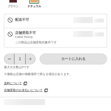
ブラウン
ナチュラル
配送不可
店舗受取不可
CAINZ PickUp
この商品は店舗受取対象外です
カートに入れる
最大注文数は
0
です
※価格は​店舗や​掲載場所で​異なる​場合が​あります。
送料について
店舗受取のお支払いについて