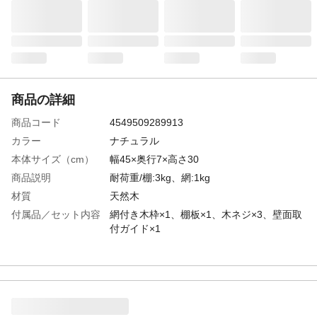
商品の詳細
商品コード
4549509289913
カラー
ナチュラル
本体サイズ（cm）
幅45×奥行7×高さ30
商品説明
耐荷重/棚:3kg、網:1kg
材質
天然木
付属品／セット内容
網付き木枠×1、棚板×1、木ネジ×3、壁面取
付ガイド×1
生産国
中国