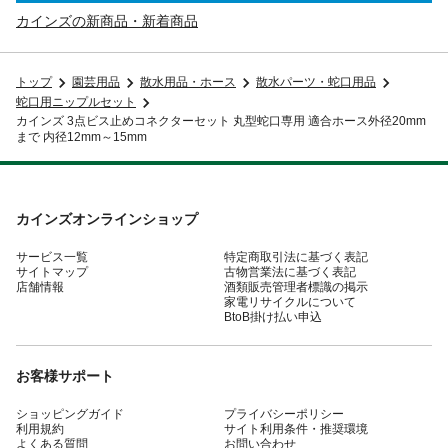
カインズの新商品・新着商品
トップ
園芸用品
散水用品・ホース
散水パーツ・蛇口用品
蛇口用ニップルセット
カインズ 3点ビス止めコネクターセット 丸型蛇口専用 適合ホース外径20mm
まで 内径12mm～15mm
カインズオンラインショップ
サービス一覧
特定商取引法に基づく表記
サイトマップ
古物営業法に基づく表記
店舗情報
酒類販売管理者標識の掲示
家電リサイクルについて
BtoB掛け払い申込
お客様サポート
ショッピングガイド
プライバシーポリシー
利用規約
サイト利用条件・推奨環境
よくある質問
お問い合わせ