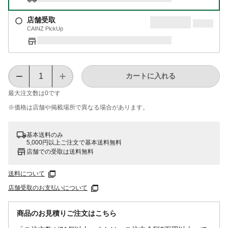
店舗受取
CAINZ PickUp
カートに入れる
最大注文数は
0
です
※価格は​店舗や​掲載場所で​異なる​場合が​あります。
基本送料のみ
5,000円以上ご注文で基本送料無料
店舗での受取は送料無料
送料について
店舗受取のお支払いについて
商品のお見積りご注文はこちら