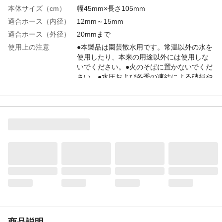
本体サイズ（cm）
幅45mm×長さ105mm
適合ホース（内径）
12mm～15mm
適合ホース（外径）
20mmまで
使用上の注意
●本製品は園芸散水用です。常温以外の水を
使用したり、本来の用途以外には使用しな
いでください。●火のそばに置かないでくだ
さい。●水圧および冬季の凍結による破損や
水漏れ防止のため、使用しない時は必ず蛇
口を閉め、ホース内の水を抜いてくださ
い。
材質・素材
ABS樹脂
原産国
中国
重量
75g
適合蛇口
丸型専用（外径14～19ｍｍ）
商品説明