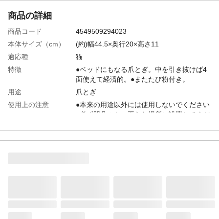
商品の詳細
商品コード
4549509294023
本体サイズ（cm）
(約)幅44.5×奥行20×高さ11
適応種
猫
特徴
●ベッドにもなる爪とぎ。中を引き抜けば4
面使えて経済的。●またたび粉付き。
用途
爪とぎ
使用上の注意
●本来の用途以外には使用しないでください
●必ず凹凸のない平らな場所に設置してくだ
さい●安全の為飼い主様の目の届く範囲で必
ず使用し、本製品を飲み込むなどの事故に
ご注意ください。等
原材料
段ボール
生産国
中国
重量
梱包重量(約)766.0g