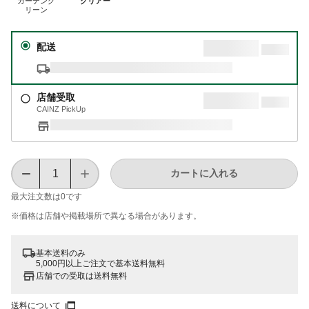
ガーデング
クリアー
リーン
配送
店舗受取
CAINZ PickUp
カートに入れる
最大注文数は
0
です
※価格は​店舗や​掲載場所で​異なる​場合が​あります。
基本送料のみ
5,000円以上ご注文で基本送料無料
店舗での受取は送料無料
送料について