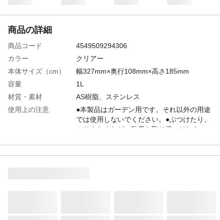
商品の詳細
商品コード
4549509294306
カラー
クリアー
本体サイズ（cm）
幅327mm×奥行108mm×高さ185mm
容量
1L
材質・素材
AS樹脂、ステンレス
使用上の注意
●本製品はガーデン用です。それ以外の用途
では使用しないでください。●ぶつけたり、
ふりまわすなど、乱暴な取り扱いはしない
でください。●破損したり、変形した場合は
使用しないでください。●水を入れたまま落
とすと割れることがありますので、取り扱
いにご注意ください。
原産国
中国
重量
230g