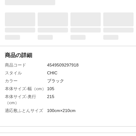
商品の詳細
商品コード
4549509297918
スタイル
CHIC
カラー
ブラック
本体サイズ-幅（cm）
105
本体サイズ-奥行
215
（cm）
適応敷ふとんサイズ
100cm×210cm
特徴
●乾きやすい、シワになりにくい。●洗濯機
OK●左右に開くダブルスライダー
材質
ポリエステル:65%、綿:35%