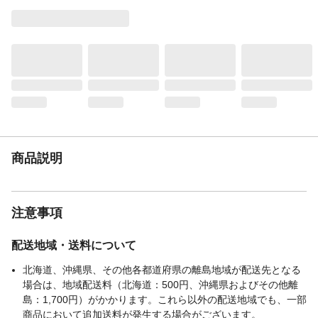
洗濯可能
◯。ファスナーを閉めてから洗濯ネットを
使用し、弱水流で洗濯してください。
手洗いのみ
×
タンブル乾燥
×
ドライクリーニング
×
表地-布組成素材
ポリエステル
表地-布組成素材2
綿
表地-布組成比率
65
（％）
商品説明
表地-布組成比率
35
2（％）
使用上の注意
●本来の用途以外には使用しないでくださ
注意事項
い。●お子様が本製品で遊ばないよう、十分
に注意してください。思わぬ事故につなが
る恐れがあります。●火気に近づけないでく
配送地域・送料について
ださい。
北海道、沖縄県、その他各都道府県の離島地域が配送先となる
お手入れ方法
●洗濯機を使用する場合は、ファスナーを閉
場合は、地域配送料（北海道：500円、沖縄県およびその他離
めてから洗濯ネットを使用し、弱水流で洗
島：1,700円）がかかります。これら以外の配送地域でも、一部
濯してください。●まれに移染する場合があ
商品において追加送料が発生する場合がございます。
りますので、他の物と分けて洗濯してくだ