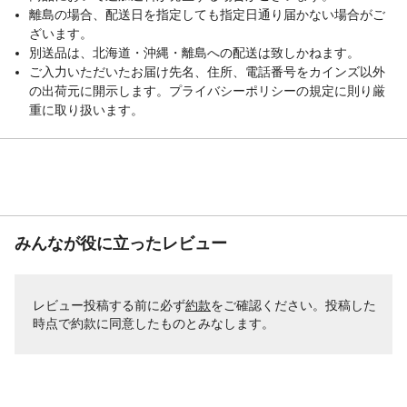
離島の場合、配送日を指定しても指定日通り届かない場合がご
さい。●漂白剤は使用しないでください。
ざいます。
生産国
中国
別送品は、北海道・沖縄・離島への配送は致しかねます。
販売元
株式会社カインズ
ご入力いただいたお届け先名、住所、電話番号をカインズ以外
タイプ
ダブルスライダー、ファスナータイプ
の出荷元に開示します。プライバシーポリシーの規定に則り厳
重に取り扱います。
みんなが役に立ったレビュー
レビュー投稿する前に必ず
約款
をご確認ください。投稿した
時点で約款に同意したものとみなします。