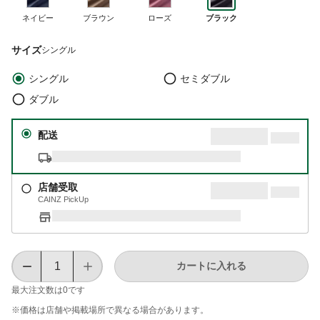
ネイビー
ブラウン
ローズ
ブラック
サイズ
シングル
シングル
セミダブル
ダブル
配送
店舗受取
CAINZ PickUp
カートに入れる
最大注文数は
0
です
※価格は​店舗や​掲載場所で​異なる​場合が​あります。