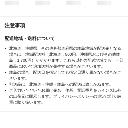
表地-布組成素材
ポリエステル
表地-布組成素材2
綿
表地-布組成比率
65
（％）
注意事項
表地-布組成比率
35
2（％）
配送地域・送料について
使用上の注意
●本来の用途以外には使用しないでくださ
い。●お子様が本製品で遊ばないよう、十分
北海道、沖縄県、その他各都道府県の離島地域が配送先となる
に注意してください。思わぬ事故につなが
場合は、地域配送料（北海道：500円、沖縄県およびその他離
る恐れがあります。●火気に近づけないでく
島：1,700円）がかかります。これら以外の配送地域でも、一部
ださい。
商品において追加送料が発生する場合がございます。
離島の場合、配送日を指定しても指定日通り届かない場合がご
お手入れ方法
●洗濯機を使用する場合は、洗濯ネットを使
ざいます。
用し、弱水流で洗濯してください。●まれに
移染する場合がありますので、他の物と分
別送品は、北海道・沖縄・離島への配送は致しかねます。
けて洗濯してください。●漂白剤は使用しな
ご入力いただいたお届け先名、住所、電話番号をカインズ以外
いでください。
の出荷元に開示します。プライバシーポリシーの規定に則り厳
重に取り扱います。
生産国
中国
販売元
株式会社カインズ
タイプ
全周ゴムタイプ