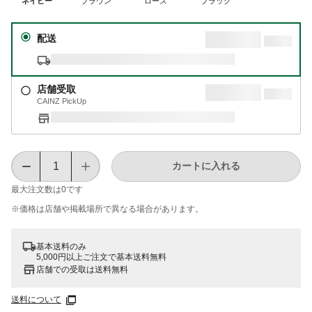
ネイビー
ブラウン
ローズ
ブラック
配送
店舗受取
CAINZ PickUp
カートに入れる
最大注文数は
0
です
※価格は​店舗や​掲載場所で​異なる​場合が​あります。
基本送料のみ
5,000円以上ご注文で基本送料無料
店舗での受取は送料無料
送料について