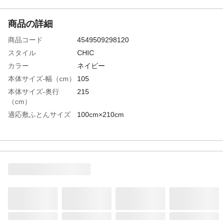
商品の詳細
商品コード
4549509298120
スタイル
CHIC
カラー
ネイビー
本体サイズ-幅（cm）
105
本体サイズ-奥行
215
（cm）
適応敷ふとんサイズ
100cm×210cm
特徴
●敷ふとん用シーツ、全周ゴムタイプ●乾き
やすい、シワになりにくい●洗濯機OK
材質
ポリエステル:65%、綿:35%
洗濯可能
◯。洗濯ネットを使用し、弱水流で洗濯し
てください。
手洗いのみ
×
タンブル乾燥
×
ドライクリーニング
×