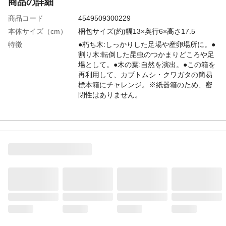
商品の詳細
商品コード
4549509300229
本体サイズ（cm）
梱包サイズ(約)幅13×奥行6×高さ17.5
特徴
●朽ち木:しっかりした足場や産卵場所に。●
割り木:転倒した昆虫のつかまりどころや足
場として。●木の葉:自然を演出。●この箱を
再利用して、カブトムシ・クワガタの簡易
標本箱にチャレンジ。※紙器箱のため、密
閉性はありません。
原材料
朽木、木の葉
付属品／セット内容
朽ち木、割り木、木の葉
生産国
日本